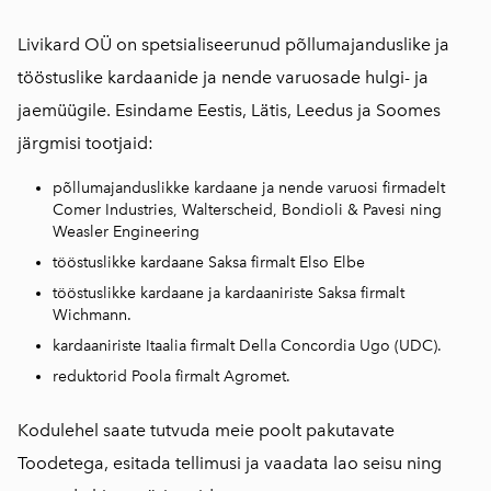
Livikard OÜ on spetsialiseerunud põllumajanduslike ja
tööstuslike kardaanide ja nende varuosade hulgi- ja
jaemüügile. Esindame Eestis, Lätis, Leedus ja Soomes
järgmisi tootjaid:
põllumajanduslikke kardaane ja nende varuosi firmadelt
Comer Industries
,
Walterscheid
,
Bondioli & Pavesi
ning
Weasler Engineering
tööstuslikke kardaane
Saksa firmalt
Elso Elbe
tööstuslikke kardaane ja kardaaniriste Saksa firmalt
Wichmann
.
kardaaniriste Itaalia firmalt
Della Concordia Ugo (UDC)
.
reduktorid
Poola firmalt
Agromet
.
Kodulehel saate tutvuda meie poolt pakutavate
Toodetega
, esitada tellimusi ja vaadata lao seisu ning