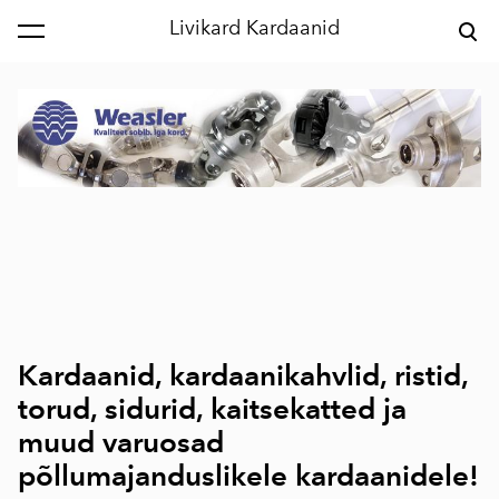
Livikard Kardaanid
lisati ostukorvi.
Vaata ostukorvi
Kardaanid, kardaanikahvlid, ristid,
torud, sidurid, kaitsekatted ja
muud varuosad
põllumajanduslikele kardaanidele!